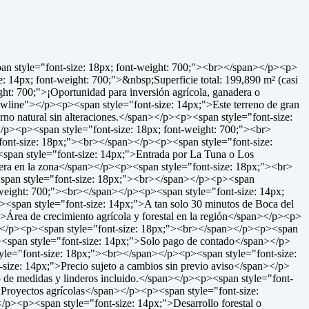
pan style="font-size: 18px; font-weight: 700;"><br></span></p><p>
: 14px; font-weight: 700;">&nbsp;Superficie total: 199,890 m² (casi
t: 700;">¡Oportunidad para inversión agrícola, ganadera o
ewline"></p><p><span style="font-size: 14px;">Este terreno de gran
torno natural sin alteraciones.</span></p><p><span style="font-size:
</p><p><span style="font-size: 18px; font-weight: 700;"><br>
"font-size: 18px;"><br></span></p><p><span style="font-size:
pan style="font-size: 14px;">Entrada por La Tuna o Los
era en la zona</span></p><p><span style="font-size: 18px;"><br>
><span style="font-size: 18px;"><br></span></p><p><span
t-weight: 700;"><br></span></p><p><span style="font-size: 14px;
<span style="font-size: 14px;">A tan solo 30 minutos de Boca del
Área de crecimiento agrícola y forestal en la región</span></p><p>
n></p><p><span style="font-size: 18px;"><br></span></p><p><span
<span style="font-size: 14px;">Solo pago de contado</span></p>
yle="font-size: 18px;"><br></span></p><p><span style="font-size:
size: 14px;">Precio sujeto a cambios sin previo aviso</span></p>
de medidas y linderos incluido.</span></p><p><span style="font-
Proyectos agrícolas</span></p><p><span style="font-size:
p><p><span style="font-size: 14px;">Desarrollo forestal o