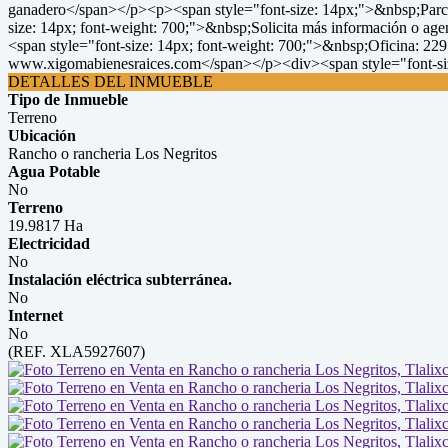
ganadero</span></p><p><span style="font-size: 14px;">&nbsp;Parce
size: 14px; font-weight: 700;">&nbsp;Solicita más información o a
<span style="font-size: 14px; font-weight: 700;">&nbsp;Oficina: 2
www.xigomabienesraices.com</span></p><div><span style="font-siz
DETALLES DEL INMUEBLE
Tipo de Inmueble
Terreno
Ubicación
Rancho o rancheria Los Negritos
Agua Potable
No
Terreno
19.9817 Ha
Electricidad
No
Instalación eléctrica subterránea.
No
Internet
No
(REF. XLA5927607)