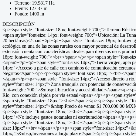
Terreno: 19.9817 Ha
Frente: 127.37 m
Fondo: 1400 m
DESCRIPCIÓN
<p><span style="font-size: 18px; font-weight: 700;">Terreno Rústi
<span style="font-size: 14px; font-weight: 700;">Ubicación: La Tuna
20 hectáreas)</span></p><p><span style="font-size: 18px; font-weig
ecológica en una de las zonas rurales con mayor potencial de desar
extensión cuenta con características ideales para diversos usos produc
18px; font-weight: 700;"><br></span></p><p><span style="font-size:
</span></p><p><span style="font-size: 14px;">Tierra virgen, apta p
14px;">Acceso a pie de calle con caminos de comunicación cercano
Negritos</span></p><p><span style="font-size: 18px;"><br></span>
</span></p><p><span style="font-size: 14px;">Acceso directo a río
style="font-size: 14px;">Zona tranquila con potencial de conservaci
font-weight: 700;">&nbsp;Ubicación y accesibilidad:</span></p><p>
Río, con conexión rápida por vía estatal</span></p><p><span style=
<span style="font-size: 18px;"><br></span></p><p><span style="fo
style="font-size: 14px;">&nbsp;Precio de venta: $1,700,000.00 M
<p><span style="font-size: 18px;"><br></span></p><p><span style="
14px;">No incluye gastos notariales ni escrituración</span></p><p>
<p><span style="font-size: 18px;"><br></span></p><p><span style="
size: 18px;"><br></span></p><p><span style="font-size: 14px;">&n
14px;">&nbsp;Inversiones a largo plazo</span></p><p><span style="