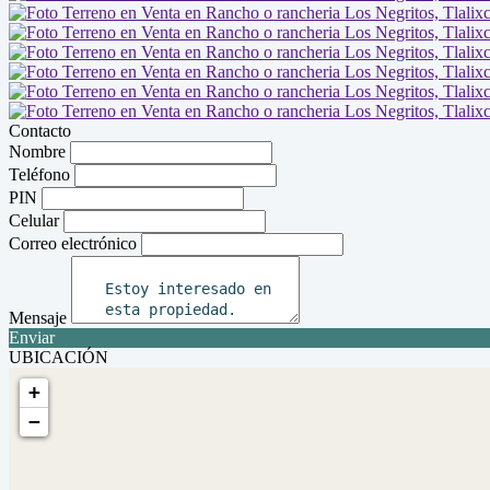
Contacto
Nombre
Teléfono
PIN
Celular
Correo electrónico
Mensaje
Enviar
UBICACIÓN
+
−