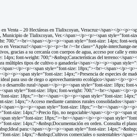
co en Venta – 20 Hectáreas en Tlalixcoyan, Veracruz</span></p><p><s
, Municipio de Tlalixcoyan, Ver.</span></p><p><span style="font-size
ht: 700;"><br></span></p><p><span style="font-size: 14px; font-weigh
rollo en Veracruz!</span></p><p><br /><br class="Apple-interchange-n
tivos, gracias a su cercanía con cuerpos de agua, acceso por calle y en
 14px; font-weight: 700;">&nbsp;Características del terreno:</span>
ara múltiples tipos de cultivo o ganadería</span></p><p><span style=
s</span></p><p><span style="font-size: 18px;"><br></span></p><p><s
</p><p><span style="font-size: 14px;">Presencia de especies de mad
, ideal para uso de riego o aprovechamiento ecológico</span></p><p
ón o desarrollo rural</span></p><p><span style="font-size: 18px; fon
<span style="font-size: 18px; font-weight: 700;"><br></span></p><p>
"font-size: 18px;"><br></span></p><p><span style="font-size: 14px;">
nt-size: 14px;">Acceso mediante caminos rurales consolidados</spa
XN</span></p><p><span style="font-size: 18px;"><br></span></p><p>
font-size: 14px;">Precio fijo, no negociable</span></p><p><span st
<span style="font-size: 18px;"><br></span></p><p><span style="font-
font-size: 14px;">&nbsp;Documentación en orden. Consulta el plano 
bsp;Ideal para:</span></p><p><span style="font-size: 14px;">&nbsp;
font-size: 14px;">&nbsp;Cultivos comerciales o sustentables</span></