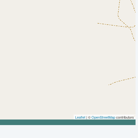
Leaflet
| ©
OpenStreetMap
contributors