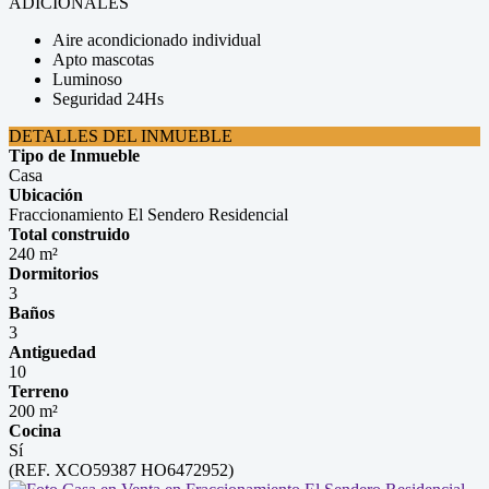
ADICIONALES
Aire acondicionado individual
Apto mascotas
Luminoso
Seguridad 24Hs
DETALLES DEL INMUEBLE
Tipo de Inmueble
Casa
Ubicación
Fraccionamiento El Sendero Residencial
Total construido
240 m²
Dormitorios
3
Baños
3
Antiguedad
10
Terreno
200 m²
Cocina
Sí
(REF. XCO59387 HO6472952)