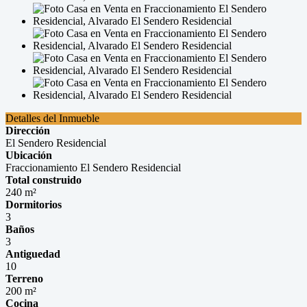
Detalles del Inmueble
Dirección
El Sendero Residencial
Ubicación
Fraccionamiento El Sendero Residencial
Total construido
240 m²
Dormitorios
3
Baños
3
Antiguedad
10
Terreno
200 m²
Cocina