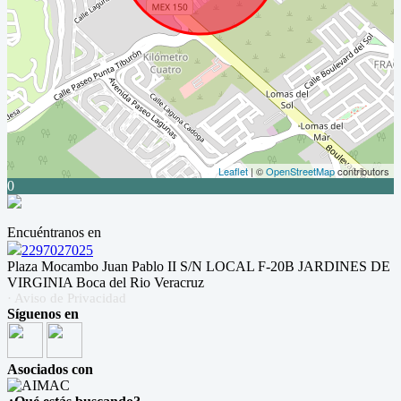
Leaflet
| ©
OpenStreetMap
contributors
0
Encuéntranos en
2297027025
Plaza Mocambo Juan Pablo II S/N LOCAL F-20B JARDINES DE
VIRGINIA Boca del Rio Veracruz
· Aviso de Privacidad
Síguenos en
Asociados con