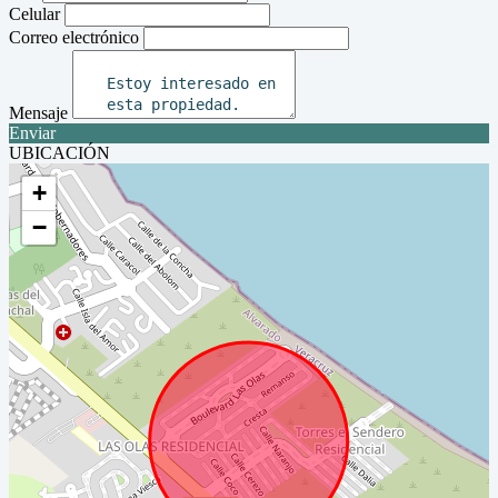
Celular
Correo electrónico
Mensaje
Enviar
UBICACIÓN
+
−