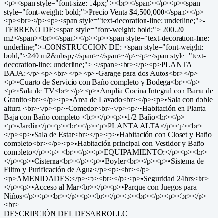
<p><span style="font-size: 14px;"><br></span></p><p><span
style="font-weight: bold;">Precio Venta $4,500,000</span></p>
<p><br></p><p><span style="text-decoration-line: underline;">-
TERRENO DE:<span style="font-weight: bold;"> 200.20
m2</span><br></span></p><p><span style="text-decoration-line:
underline;">-CONSTRUCCION DE: <span style="font-weight:
bold;">240 m2&nbsp;</span></span></p><p><span style="text-
decoration-line: underline;"> </span><br></p><p>PLANTA
BAJA:</p><p><br></p><p>•Garage para dos Autos<br></p>
<p>•Cuarto de Servicio con Baño completo y Bodega<br></p>
<p>•Sala de TV<br></p><p>•Amplia Cocina Integral con Barra de
Granito<br></p><p>•Área de Lavado<br></p><p>•Sala con doble
altura <br></p><p>•Comedor<br></p><p>•Habitación en Planta
Baja con Baño completo <br></p><p>•1/2 Baño<br></p>
<p>•Jardín</p><p><br></p><p>PLANTA ALTA</p><p><br>
</p><p>•Sala de Estar<br></p><p>•Habitación con Closet y Baño
completo<br></p><p>•Habitación principal con Vestidor y Baño
completo</p><p> <br></p><p>EQUIPAMIENTO:</p><p><br>
</p><p>•Cisterna<br></p><p>•Boyler<br></p><p>•Sistema de
Filtro y Purificación de Agua</p><p><br></p>
<p>AMENIDADES:</p><p><br></p><p>•Seguridad 24hrs<br>
</p><p>•Acceso al Mar<br></p><p>•Parque con Juegos para
Niños</p><p><br></p><p><br></p><p><br></p><p><br></p>
<br>
DESCRIPCIÓN DEL DESARROLLO