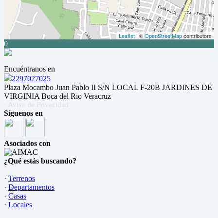
Leaflet
| ©
OpenStreetMap
contributors
0
Encuéntranos en
2297027025
Plaza Mocambo Juan Pablo II S/N LOCAL F-20B JARDINES DE
VIRGINIA Boca del Rio Veracruz
· Aviso de Privacidad
Síguenos en
Asociados con
¿Qué estás buscando?
·
Terrenos
·
Departamentos
·
Casas
·
Locales